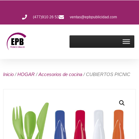
(477)910 26 53
ventas@epbpublicidad.com
Inicio
/
HOGAR
/
Accesorios de cocina
/ CUBIERTOS PICNIC