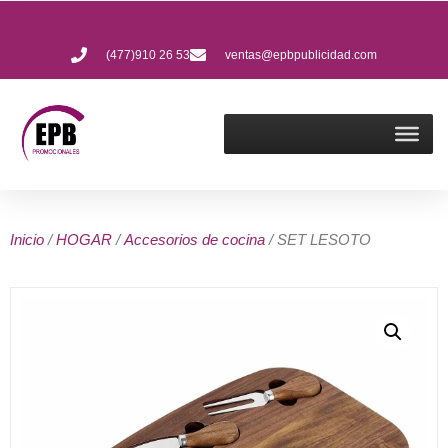
(477)910 26 53
ventas@epbpublicidad.com
Inicio
/
HOGAR
/
Accesorios de cocina
/ SET LESOTO