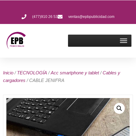
(477)910 26 53
ventas@epbpublicidad.com
Inicio
/
TECNOLOGÍA
/
Acc smartphone y tablet
/
Cables y
cargadores
/ CABLE JENIFRA