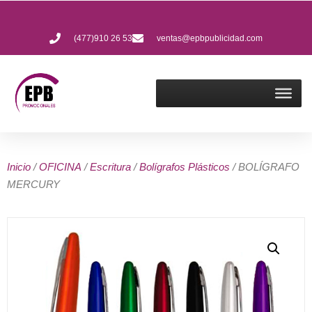
(477)910 26 53
ventas@epbpublicidad.com
Inicio
/
OFICINA
/
Escritura
/
Bolígrafos Plásticos
/ BOLÍGRAFO
MERCURY