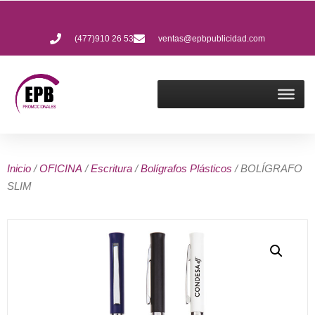
(477)910 26 53
ventas@epbpublicidad.com
Inicio
/
OFICINA
/
Escritura
/
Bolígrafos Plásticos
/ BOLÍGRAFO
SLIM