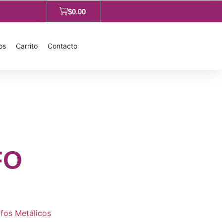
$
0.00
os
Carrito
Contacto
FO
afos Metálicos