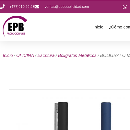
(477)910 26 53
ventas@epbpublicidad.com
Inicio
¿Cómo com
Inicio
/
OFICINA
/
Escritura
/
Bolígrafos Metálicos
/ BOLÍGRAFO 