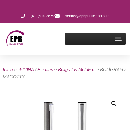
(477)910 26 53
ventas@epbpublicidad.com
Inicio
/
OFICINA
/
Escritura
/
Bolígrafos Metálicos
/ BOLÍGRAFO
MAGOTTY