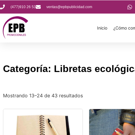
(477)910 26 53
ventas@epbpublicidad.com
Inicio
¿Cómo com
Categoría: Libretas ecológi
Mostrando 13–24 de 43 resultados