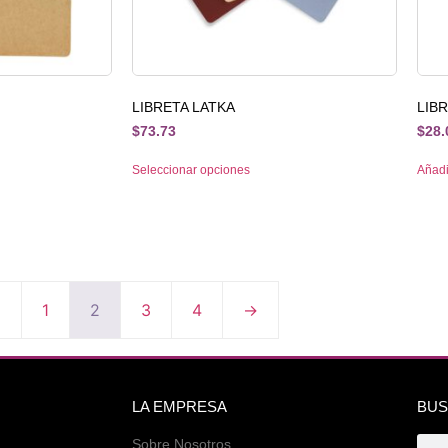
LIBRETA LATKA
LIB
$
73.73
$
28.
Seleccionar opciones
Añadir
←
1
2
3
4
→
LA EMPRESA
BUS
Sobre Nosotros