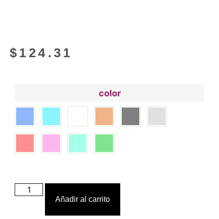
$
124.31
color
Añadir al carrito