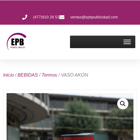
(477)910 26 53
ventas@epbpublicidad.com
Inicio
/
BEBIDAS
/
Termos
/ VASO AKON