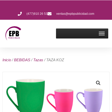
(477)910 26 53
ventas@epbpublicidad.com
Inicio
/
BEBIDAS
/
Tazas
/ TAZA KOZ