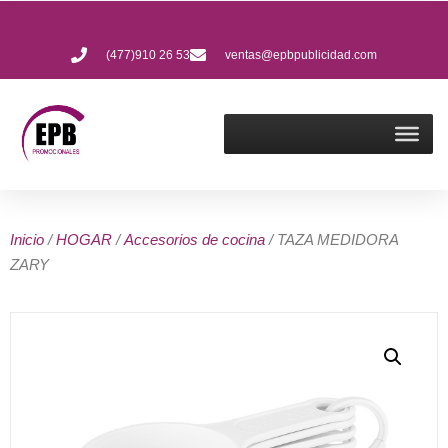
(477)910 26 53
ventas@epbpublicidad.com
Inicio
/
HOGAR
/
Accesorios de cocina
/ TAZA MEDIDORA
ZARY