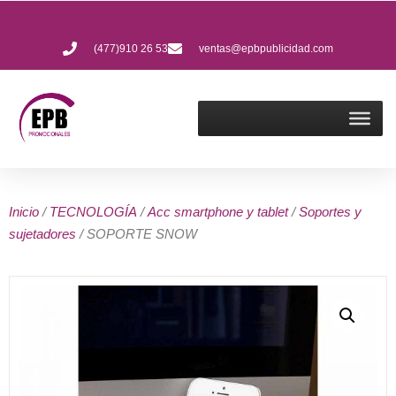
(477)910 26 53
ventas@epbpublicidad.com
Inicio
/
TECNOLOGÍA
/
Acc smartphone y tablet
/
Soportes y
sujetadores
/ SOPORTE SNOW