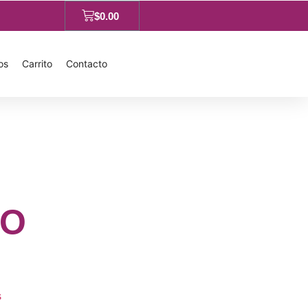
$
0.00
os
Carrito
Contacto
RO
s