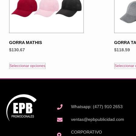
GORRA MATHIS
GORRA T
$
130.67
$
118.59
Seleccionar opciones
Seleccionar 
Whatsapp: (477) 910 2653
ventas@epbpublicidad.com
CORPORATIVO