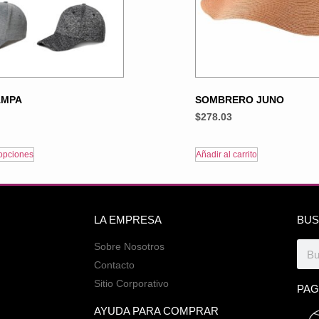
AMPA
SOMBRERO JUNO
$
278.03
opciones
Añadir al carrito
LA EMPRESA
BUS
Sobre Nosotros
Contacto
Sitio Corporativo
PAG
AYUDA PARA COMPRAR