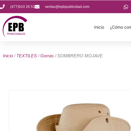
(477)910 26 53
ventas@epbpublicidad.com
Inicio
¿Cómo com
Inicio
/
TEXTILES
/
Gorras
/ SOMBRERO MOJAVE