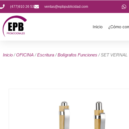
(477)910 26 53
ventas@epbpublicidad.com
Inicio
¿Cómo com
Inicio
/
OFICINA
/
Escritura
/
Bolígrafos Funciones
/ SET VERNAL