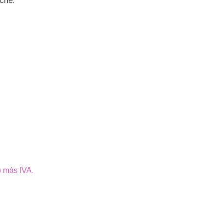
che.
o más IVA.