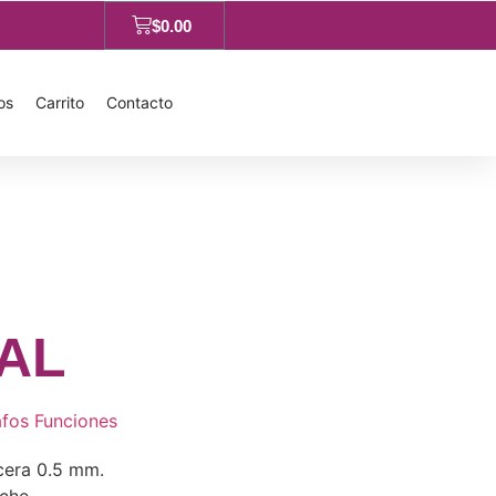
$
0.00
os
Carrito
Contacto
AL
afos Funciones
icera 0.5 mm.