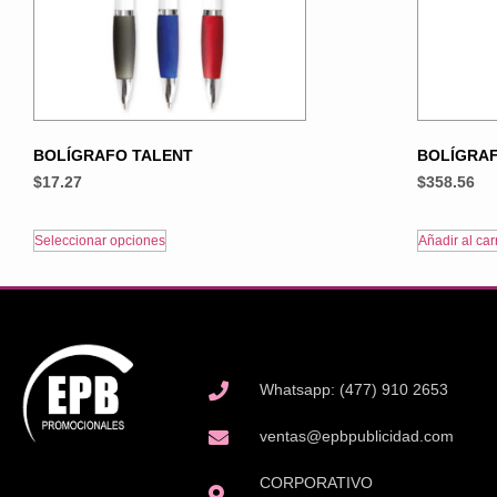
BOLÍGRAFO TALENT
BOLÍGRAF
$
17.27
$
358.56
Seleccionar opciones
Añadir al carr
Whatsapp: (477) 910 2653
ventas@epbpublicidad.com
CORPORATIVO