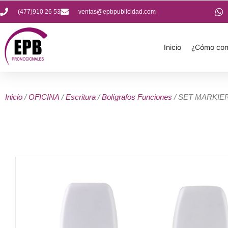
(477)910 26 53
ventas@epbpublicidad.com
Inicio
¿Cómo com
Inicio
/
OFICINA
/
Escritura
/
Bolígrafos Funciones
/ SET MARKIE