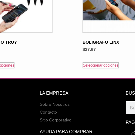
FO TROY
BOLÍGRAFO LINX
$
37.67
opciones
Seleccionar opciones
LA EMPRESA
BUS
Sobre Nosotros
Contacto
Sitio Corporativo
PAG
AYUDA PARA COMPRAR