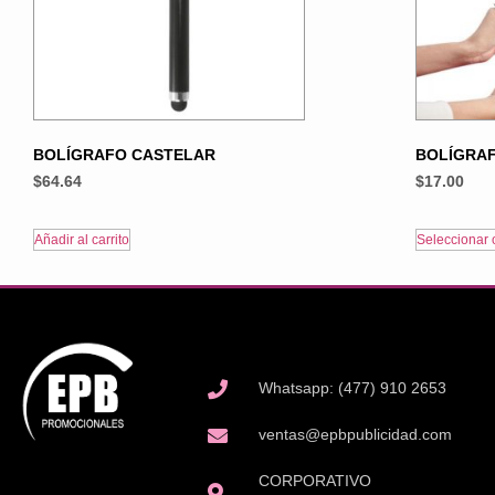
BOLÍGRAFO CASTELAR
BOLÍGRA
$
64.64
$
17.00
Añadir al carrito
Seleccionar 
Whatsapp: (477) 910 2653
ventas@epbpublicidad.com
CORPORATIVO