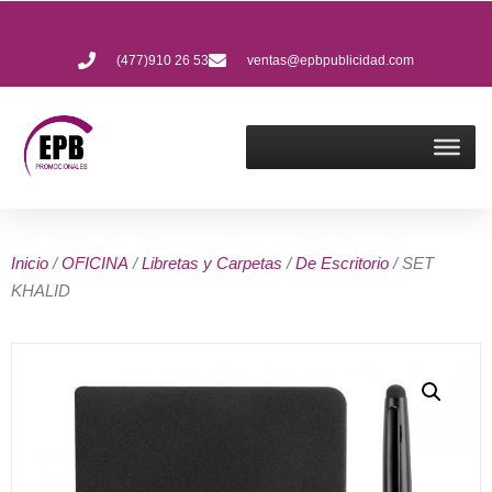
(477)910 26 53
ventas@epbpublicidad.com
Inicio
/
OFICINA
/
Libretas y Carpetas
/
De Escritorio
/ SET
KHALID