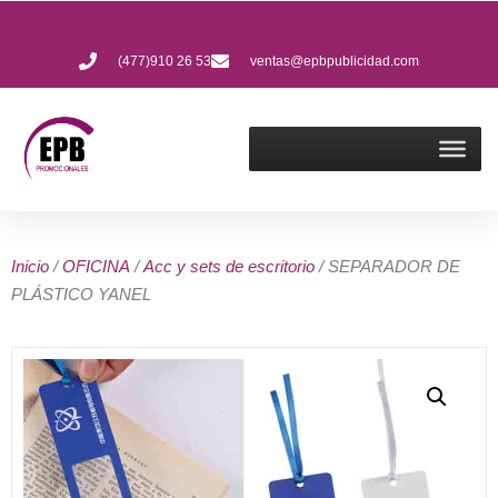
(477)910 26 53
ventas@epbpublicidad.com
Inicio
/
OFICINA
/
Acc y sets de escritorio
/ SEPARADOR DE
PLÁSTICO YANEL