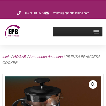
(477)910 26 53
ventas@epbpublicidad.com
Inicio
/
HOGAR
/
Accesorios de cocina
/ PRENSA FRANCESA
COCKER