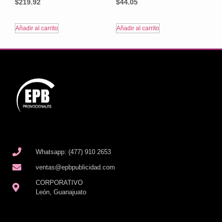
$
219.92
$
44.05
Añadir al carrito
Añadir al carrito
Whatsapp: (477) 910 2653
ventas@epbpublicidad.com
CORPORATIVO
León, Guanajuato