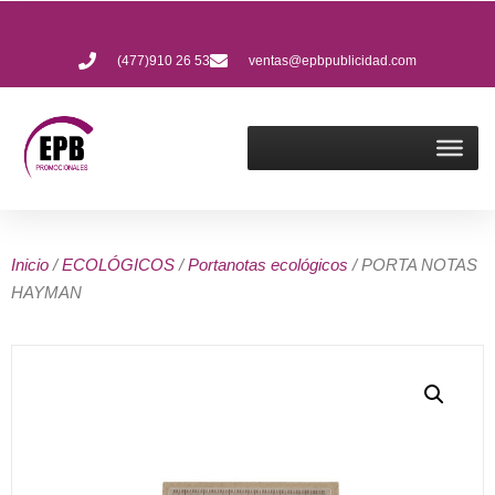
(477)910 26 53
ventas@epbpublicidad.com
Inicio
/
ECOLÓGICOS
/
Portanotas ecológicos
/ PORTA NOTAS
HAYMAN