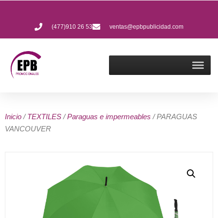
(477)910 26 53
ventas@epbpublicidad.com
Inicio
/
TEXTILES
/
Paraguas e impermeables
/ PARAGUAS
VANCOUVER