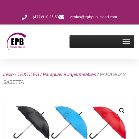
(477)910 26 53
ventas@epbpublicidad.com
Inicio
/
TEXTILES
/
Paraguas e impermeables
/ PARAGUAS
SABETTA