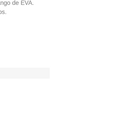
ango de EVA.
os.