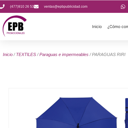
(477)910 26 53
ventas@epbpublicidad.com
Inicio
¿Cómo com
Inicio
/
TEXTILES
/
Paraguas e impermeables
/ PARAGUAS RIRI