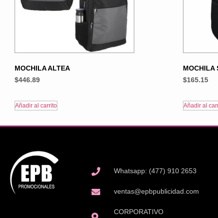
MOCHILA ALTEA
MOCHILA 
$
446.89
$
165.15
Añadir al carrito
Añadir al carr
Whatsapp: (477) 910 2653
ventas@epbpublicidad.com
CORPORATIVO