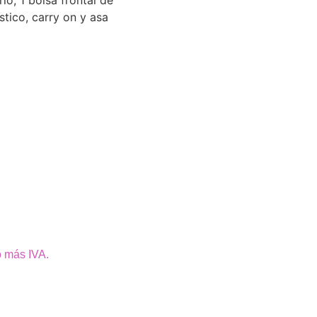
o, 1 bolsa frontal de
stico, carry on y asa
o más IVA.