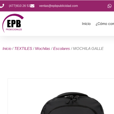
(477)910 26 53
ventas@epbpublicidad.com
Inicio
¿Cómo com
Inicio
/
TEXTILES
/
Mochilas
/
Escolares
/ MOCHILA GALLE