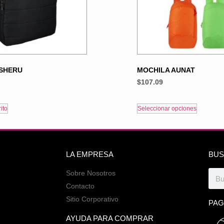
SHERU
MOCHILA AUNAT
$
107.09
ito
Seleccionar opciones
LA EMPRESA
BUS
Sobre Nosotros
Contacto
Sitio Corporativo
PAG
AYUDA PARA COMPRAR