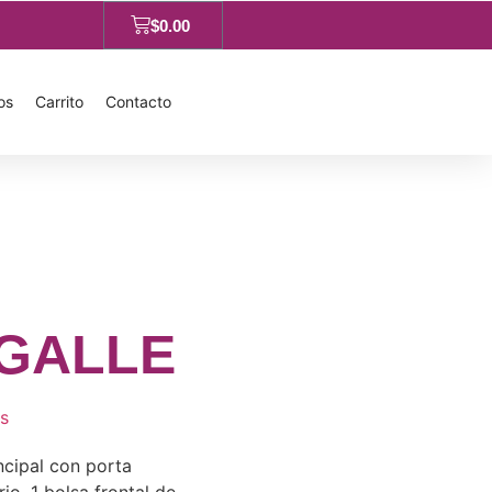
$
0.00
os
Carrito
Contacto
GALLE
s
cipal con porta