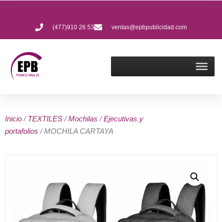
(477)910 26 53
ventas@epbpublicidad.com
Inicio
/
TEXTILES
/
Mochilas
/
Ejecutivas y
portafolios
/ MOCHILA CARTAYA