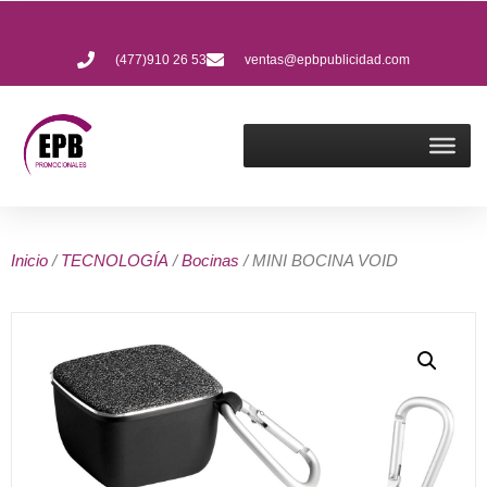
(477)910 26 53
ventas@epbpublicidad.com
Inicio
/
TECNOLOGÍA
/
Bocinas
/ MINI BOCINA VOID