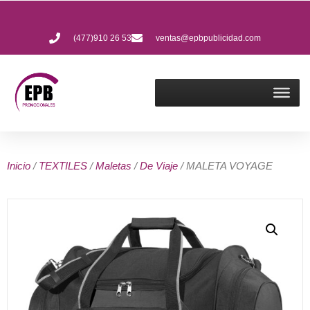
(477)910 26 53
ventas@epbpublicidad.com
Inicio
/
TEXTILES
/
Maletas
/
De Viaje
/ MALETA VOYAGE