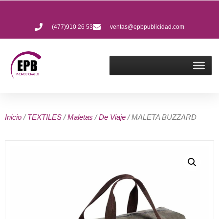
(477)910 26 53
ventas@epbpublicidad.com
Inicio
/
TEXTILES
/
Maletas
/
De Viaje
/ MALETA BUZZARD