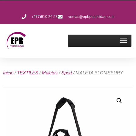
(477)910 26 53
ventas@epbpublicidad.com
Inicio
/
TEXTILES
/
Maletas
/
Sport
/ MALETA BLOMSBURY