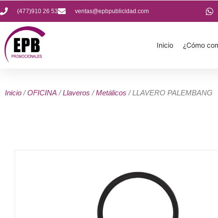
(477)910 26 53
ventas@epbpublicidad.com
Inicio
¿Cómo com
Inicio
/
OFICINA
/
Llaveros
/
Metálicos
/ LLAVERO PALEMBANG