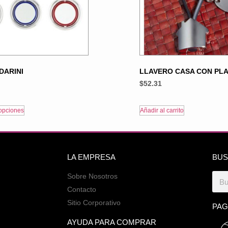
DARINI
LLAVERO CASA CON PL
$
52.31
opciones
Añadir al carrito
LA EMPRESA
BUS
Sobre Nosotros
Contacto
Sitio Corporativo
PAG
AYUDA PARA COMPRAR