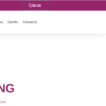
$
0.00
os
Carrito
Contacto
NG
cos