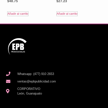
$
48.75
$
27.23
Añadir al carrito
Añadir al carrito
Whatsapp: (477) 910 2653
ventas@epbpublicidad.com
CORPORATIVO
León, Guanajuato