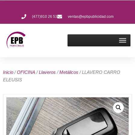
(477)910 26 53
ventas@epbpublicidad.com
Inicio
/
OFICINA
/
Llaveros
/
Metálicos
/ LLAVERO CARRO
ELEUSIS