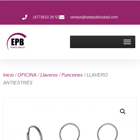
(477)910 26 53
ventas@epbpublicidad.com
Inicio
/
OFICINA
/
Llaveros
/
Funciones
/ LLAVERO
ANTIESTRÉS