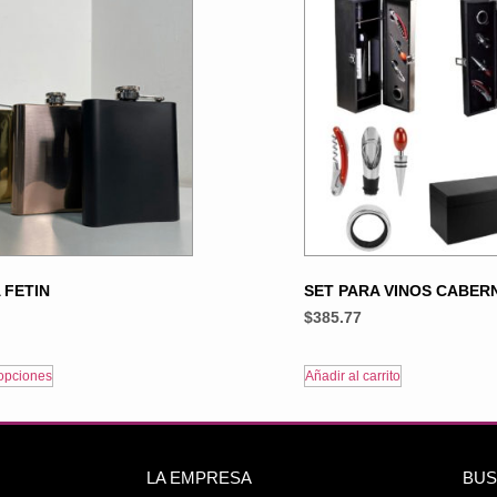
 FETIN
SET PARA VINOS CABER
$
385.77
opciones
Añadir al carrito
LA EMPRESA
BUS