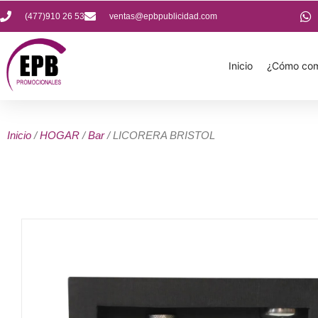
(477)910 26 53
ventas@epbpublicidad.com
Inicio
¿Cómo com
Inicio
/
HOGAR
/
Bar
/ LICORERA BRISTOL