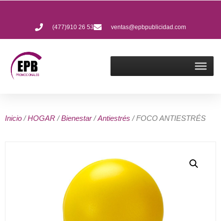
(477)910 26 53
ventas@epbpublicidad.com
Inicio
/
HOGAR
/
Bienestar
/
Antiestrés
/ FOCO ANTIESTRÉS