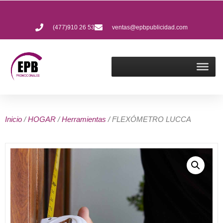
(477)910 26 53
ventas@epbpublicidad.com
Inicio
/
HOGAR
/
Herramientas
/ FLEXÓMETRO LUCCA