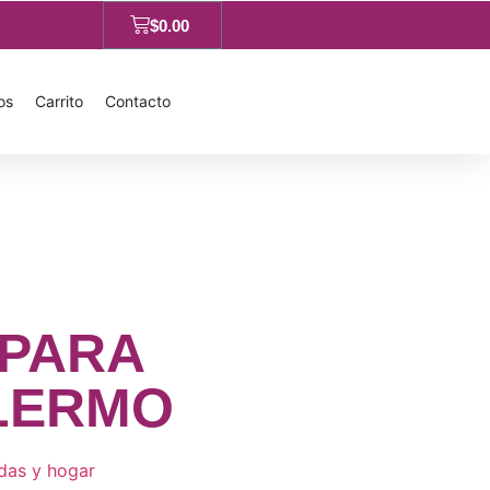
$
0.00
os
Carrito
Contacto
 PARA
LERMO
das y hogar