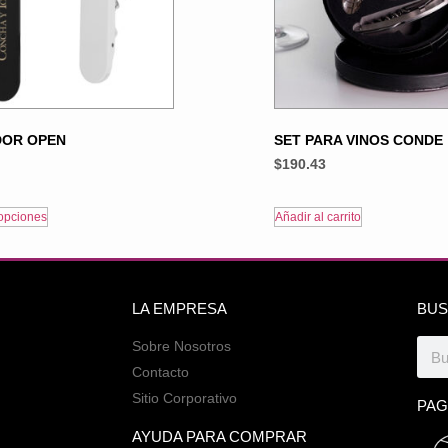
DOR OPEN
SET PARA VINOS CONDE
$
190.43
opciones
Añadir al carrito
LA EMPRESA
BUS
Sobre Nosotros
Contacto
Sitio Corporativo
PAG
AYUDA PARA COMPRAR