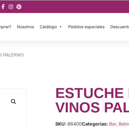
prar?
Nosotros
Catálogo
Pedidos especiales
Descuent
OS PALERMO
ESTUCHE
VINOS PA
SKU:
86400
Categorias:
Bar
,
Bebi