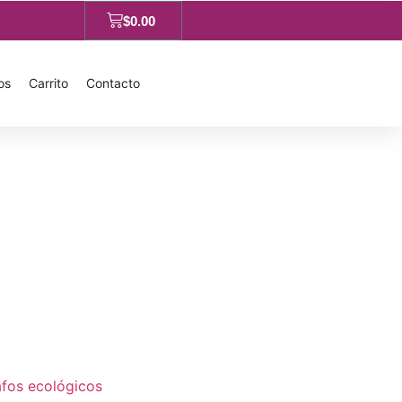
$
0.00
os
Carrito
Contacto
afos ecológicos