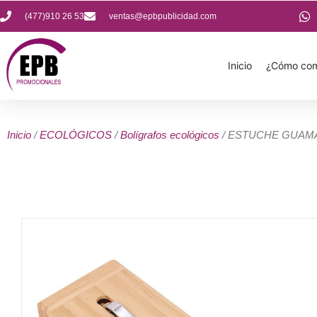
(477)910 26 53
ventas@epbpublicidad.com
Inicio
¿Cómo com
Inicio
/
ECOLÓGICOS
/
Bolígrafos ecológicos
/ ESTUCHE GUAM