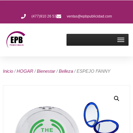
(477)910 26 53
ventas@epbpublicidad.com
Inicio
/
HOGAR
/
Bienestar
/
Belleza
/ ESPEJO FANNY