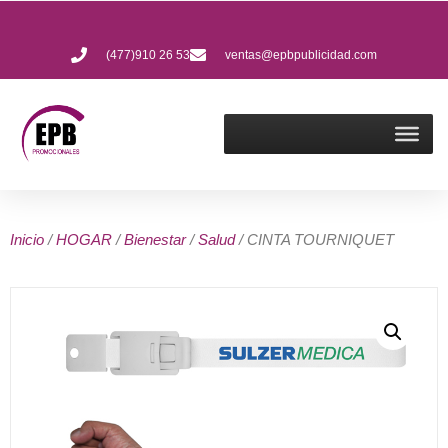
(477)910 26 53
ventas@epbpublicidad.com
Inicio
/
HOGAR
/
Bienestar
/
Salud
/ CINTA TOURNIQUET