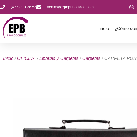
(477)910 26 53
ventas@epbpublicidad.com
Inicio
¿Cómo com
Inicio
/
OFICINA
/
Libretas y Carpetas
/
Carpetas
/ CARPETA POR