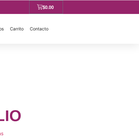
$
0.00
os
Carrito
Contacto
LIO
as