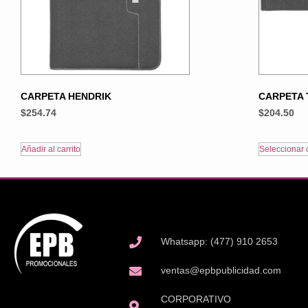
CARPETA HENDRIK
CARPETA 
$
254.74
$
204.50
Añadir al carrito
Seleccionar 
Whatsapp: (477) 910 2653
ventas@epbpublicidad.com
CORPORATIVO