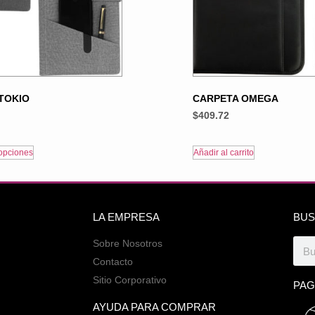
TOKIO
CARPETA OMEGA
$
409.72
opciones
Añadir al carrito
LA EMPRESA
BUS
Sobre Nosotros
Contacto
Sitio Corporativo
PAG
AYUDA PARA COMPRAR