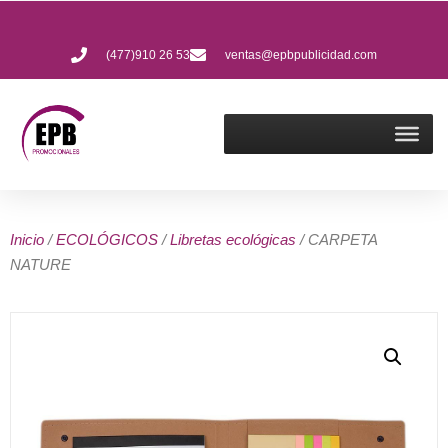
(477)910 26 53
ventas@epbpublicidad.com
Inicio
/
ECOLÓGICOS
/
Libretas ecológicas
/ CARPETA
NATURE