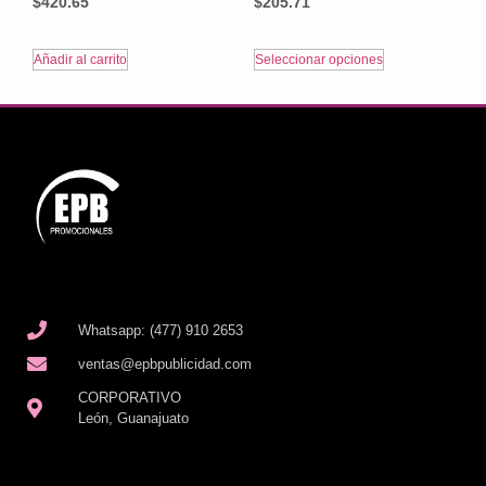
$
420.65
$
205.71
Añadir al carrito
Seleccionar opciones
Whatsapp: (477) 910 2653
ventas@epbpublicidad.com
CORPORATIVO
León, Guanajuato