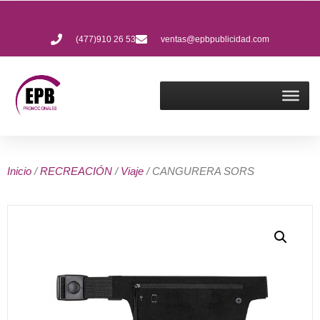
(477)910 26 53
ventas@epbpublicidad.com
Inicio
/
RECREACIÓN
/
Viaje
/ CANGURERA SORS