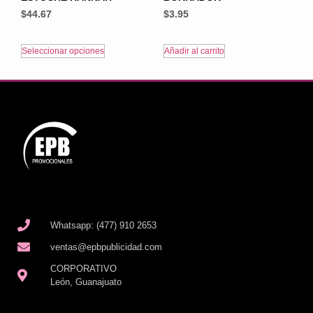
$
44.67
$
3.95
Seleccionar opciones
Añadir al carrito
Whatsapp: (477) 910 2653
ventas@epbpublicidad.com
CORPORATIVO
León, Guanajuato