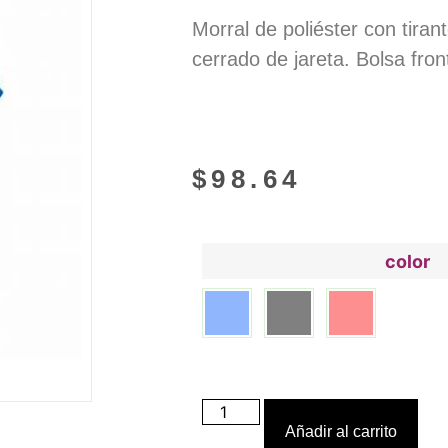
Morral de poliéster con tiran
cerrado de jareta. Bolsa front
$
98.64
color
Añadir al carrito