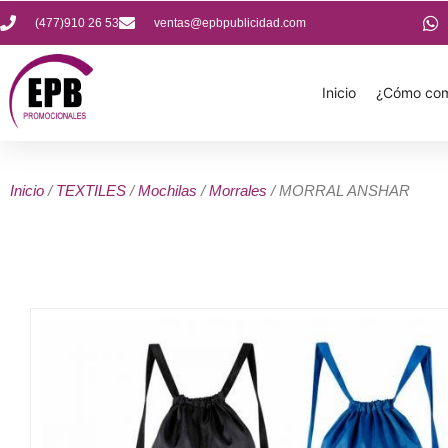
(477)910 26 53
ventas@epbpublicidad.com
Inicio
¿Cómo com
Inicio
/
TEXTILES
/
Mochilas
/
Morrales
/ MORRAL ANSHAR