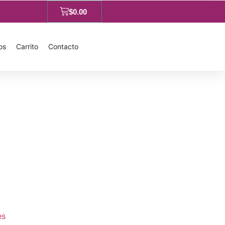
$
0.00
os
Carrito
Contacto
es