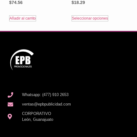
$
74.56
$
18.29
Añadir al carrito
Seleccionar opciones
Whatsapp: (477) 910 2653
ventas@epbpublicidad.com
CORPORATIVO
León, Guanajuato