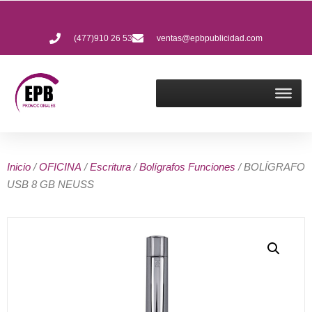
(477)910 26 53
ventas@epbpublicidad.com
Inicio
/
OFICINA
/
Escritura
/
Bolígrafos Funciones
/ BOLÍGRAFO
USB 8 GB NEUSS