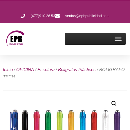
(477)910 26 53
ventas@epbpublicidad.com
Inicio
/
OFICINA
/
Escritura
/
Bolígrafos Plásticos
/ BOLÍGRAFO
TECH