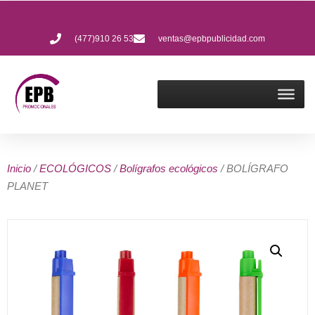
(477)910 26 53
ventas@epbpublicidad.com
Inicio
/
ECOLÓGICOS
/
Bolígrafos ecológicos
/ BOLÍGRAFO
PLANET