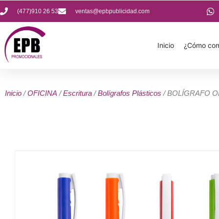
(477)910 26 53
ventas@epbpublicidad.com
Inicio
¿Cómo com
Inicio
/
OFICINA
/
Escritura
/
Bolígrafos Plásticos
/ BOLÍGRAFO 