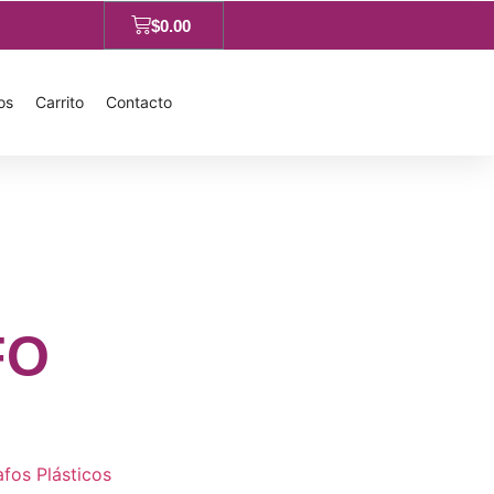
$
0.00
os
Carrito
Contacto
FO
afos Plásticos