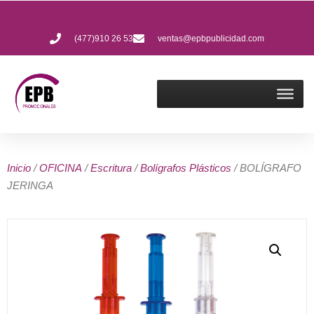
(477)910 26 53
ventas@epbpublicidad.com
Inicio
/
OFICINA
/
Escritura
/
Bolígrafos Plásticos
/ BOLÍGRAFO
JERINGA