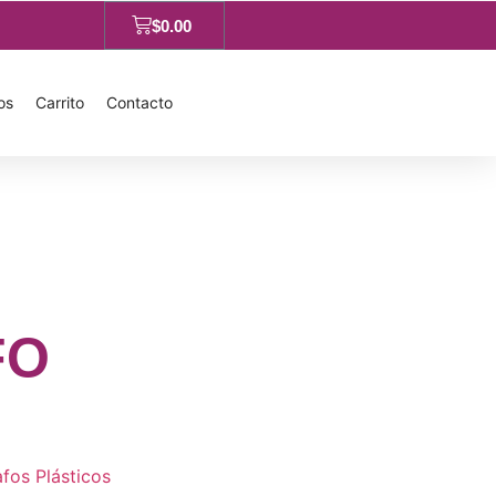
$
0.00
os
Carrito
Contacto
FO
afos Plásticos