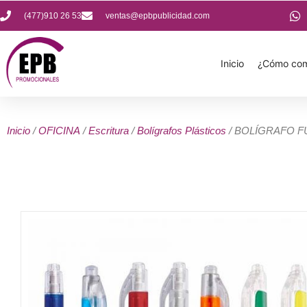
(477)910 26 53
ventas@epbpublicidad.com
Inicio
¿Cómo com
Inicio
/
OFICINA
/
Escritura
/
Bolígrafos Plásticos
/ BOLÍGRAFO 